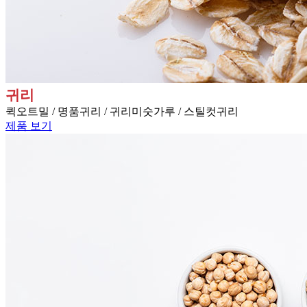
귀리
퀵오트밀 / 명품귀리 / 귀리미숫가루 / 스틸컷귀리
제품 보기