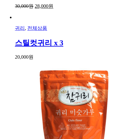
30,000
원
28,000
원
귀리
,
전체상품
스틸컷귀리 x 3
20,000
원