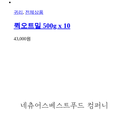
귀리
,
전체상품
퀵오트밀 500g x 10
43,000
원
네츄어스베스트푸드 컴퍼니