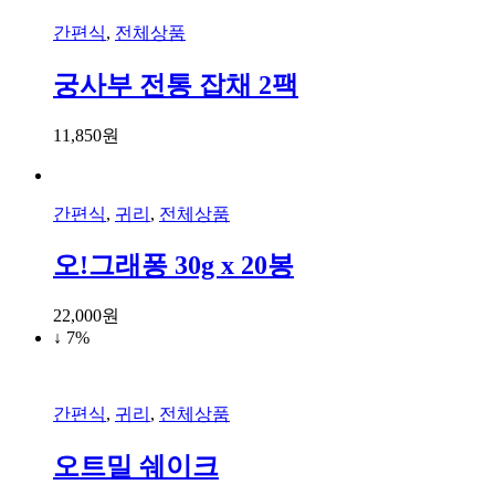
간편식
,
전체상품
궁사부 전통 잡채 2팩
11,850
원
간편식
,
귀리
,
전체상품
오!그래퐁 30g x 20봉
22,000
원
↓ 7%
간편식
,
귀리
,
전체상품
오트밀 쉐이크