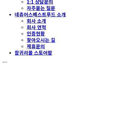
1:1 상담문의
자주묻는 질문
네츄어스베스트푸드 소개
회사 소개
회사 연혁
인증현황
찾아오시는 길
제휴문의
참귀리몰 스토어팜
Slider-001
WORLD’S
TOP1