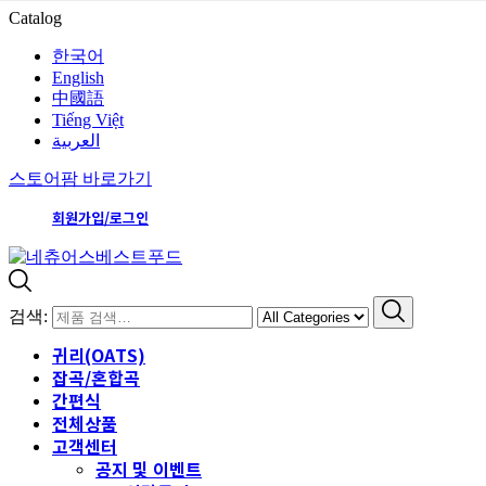
Catalog
한국어
English
中國語
Tiếng Việt
العربية
스토어팜 바로가기
회원가입/로그인
검색:
귀리(OATS)
잡곡/혼합곡
간편식
전체상품
고객센터
공지 및 이벤트