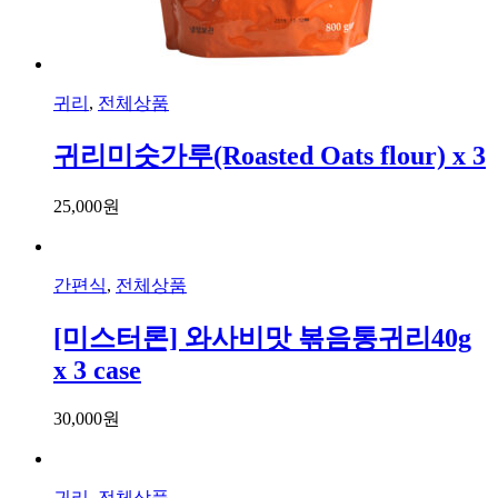
귀리
,
전체상품
귀리미숫가루(Roasted Oats flour) x 3
25,000
원
간편식
,
전체상품
[미스터론] 와사비맛 볶음통귀리40g
x 3 case
30,000
원
귀리
,
전체상품